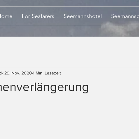
Home
For Seafarers
Seemannshotel
Seemannsc
ck
29. Nov. 2020
1 Min. Lesezeit
enverlängerung