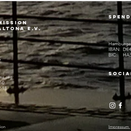
Spen
mission
ltona e.V.
Hamburger
IBAN: DE42
BIC: HA
2
SOCIA
na.org
2-0
2-18
ion
Impressum