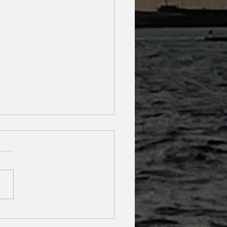
nachtungen für Touristen
er möglich!
 Reisende, wir freuen uns
ilen zu können, dass
achtungen für nicht zur See
nde, also Touristen, wieder
..