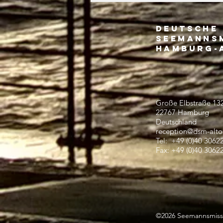
Deutsche
Seemanns
Hamburg-A
Große Elbstraße 13
22767 Hamburg
Deutschland
reception@dsm-alto
Tel: +49 (0)40 3062
Fax: +49 (0)40 3062
©2026 Seemannsmiss