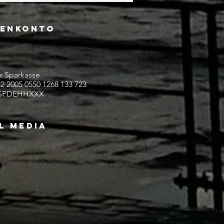
denkonto
 Sparkasse
 2005 0550 1268 133 723
SPDEHHXXX
L MEDIA