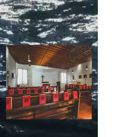
Seemannsclub – Begegnung.
Gemeinschaft. Ein freier Abend.
Im Internationalen Seemannsclub Jan
Maaten treffen sich Menschen aus aller
Welt. Offen, unkompliziert und geprägt
von Respekt.