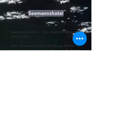
Seemannshotel
Seemannshotel – Ein anderer Blick auf
den Hafen.
Das Seemannshotel Hamburg‑Altona ist
das Herzstück unseres Hauses. Es bietet
Seeleuten aus aller Welt ein Zuhause auf
Zeit und Gästen eine besondere
Übernachtungsmöglichkeit direkt am
Hafen.