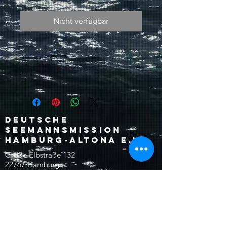
Nicht verfügbar
Club Mate is a tea which contains a
lot of coffein. It taste like a sweet
tea.
Deutsche
Seemannsmission
Hamburg-Altona e.V.
Große Elbstraße 132
22767 Hamburg
Deutschland
reception@dsm-altona.org
Tel: +49 (0)40 30622-0
Fax: +49 (0)40 30622-18
©2026 Seemannsmission