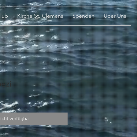
lub
Kirche St. Clemens
Spenden
Über Uns
pezi
icht verfügbar