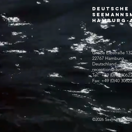
Deutsche
Seemanns
Hamburg-A
Große Elbstraße 13
22767 Hamburg
Deutschland
reception@dsm-alto
Tel: +49 (0)40 3062
Fax: +49 (0)40 3062
©2026 Seemannsmiss