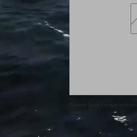
Paulaner Spezi is a mixture of coc
sweet.