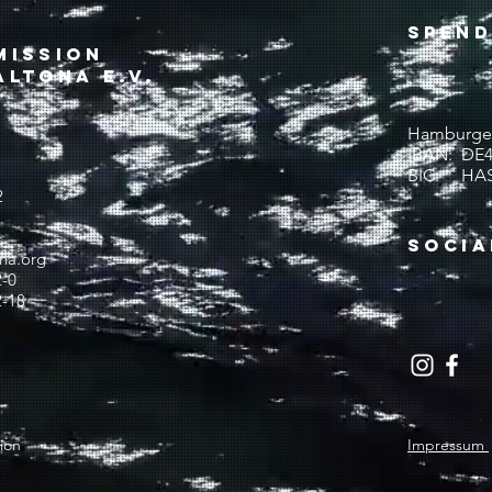
Spen
mission
ltona e.V.
Hamburger
IBAN: DE42
BIC: HA
2
SOCIA
na.org
2-0
2-18
ion
Impressum