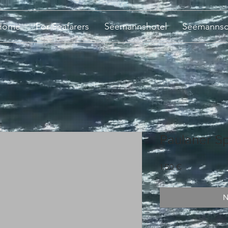
Home
For Seafarers
Seemannshotel
Seemannsc
Paulaner S
Preis
1,50 €
N